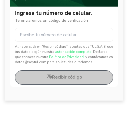
Ingresa tu número de celular.
Te enviaremos un código de verificación
Al hacer click en "Recibir código", aceptas que TUL S.A.S. use
✕
✕
tus datos según nuestra
autorización completa.
Declaras
que conoces nuestra
Política de Privacidad.
y contáctanos en
datos@soytul.com para solicitudes o reclamos.
Recibir código