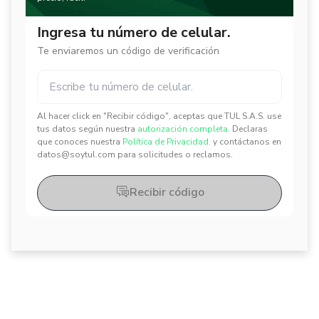
Ingresa tu número de celular.
Te enviaremos un código de verificación
Al hacer click en "Recibir código", aceptas que TUL S.A.S. use
✕
✕
tus datos según nuestra
autorización completa.
Declaras
que conoces nuestra
Política de Privacidad.
y contáctanos en
datos@soytul.com para solicitudes o reclamos.
Recibir código