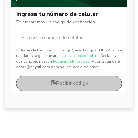
Ingresa tu número de celular.
Te enviaremos un código de verificación
Al hacer click en "Recibir código", aceptas que TUL S.A.S. use
✕
✕
tus datos según nuestra
autorización completa.
Declaras
que conoces nuestra
Política de Privacidad.
y contáctanos en
datos@soytul.com para solicitudes o reclamos.
Recibir código