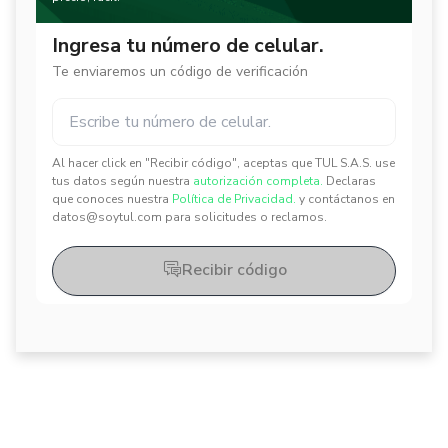
Ingresa tu número de celular.
Te enviaremos un código de verificación
Al hacer click en "Recibir código", aceptas que TUL S.A.S. use
✕
✕
tus datos según nuestra
autorización completa.
Declaras
que conoces nuestra
Política de Privacidad.
y contáctanos en
datos@soytul.com para solicitudes o reclamos.
Recibir código