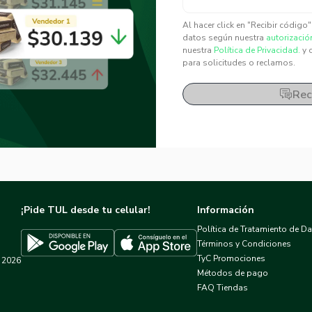
✕
✕
Al hacer click en "Recibir código
datos según nuestra
autorizació
nuestra
Política de Privacidad.
y 
para solicitudes o reclamos.
Rec
¡Pide TUL desde tu celular!
Información
Política de Tratamiento de D
Términos y Condiciones
TyC Promociones
2026
Descargar TUL en App Store
Descargar TUL en Google Play
Métodos de pago
FAQ Tiendas