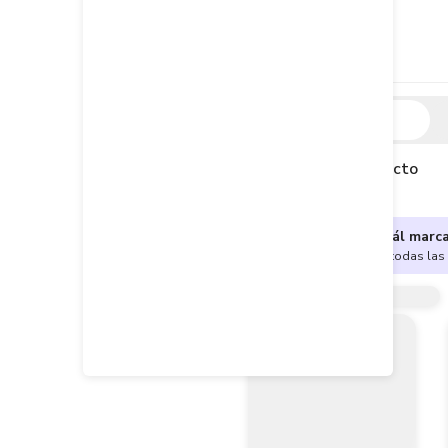
Descripción
Descripción del producto
¿No sabes cuál marc
Encuentra aquí todas las