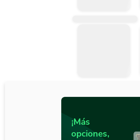
¡Más
opciones,