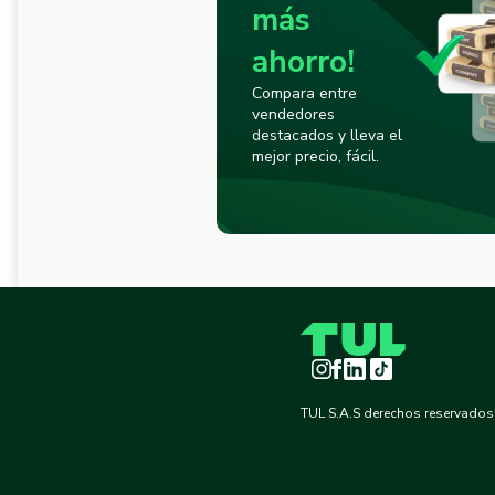
más
ahorro!
Compara entre
vendedores
destacados y lleva el
mejor precio, fácil.
Instagram
Facebook
LinkedIn
TikTok
TUL S.A.S derechos reservados