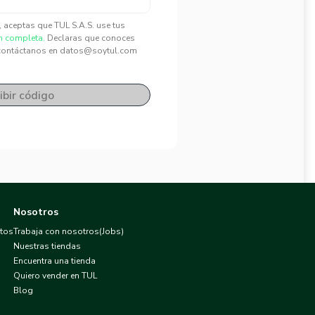
", aceptas que TUL S.A.S. use tus
n completa.
Declaras que conoces
contáctanos en datos@soytul.com
ibir código
Nosotros
atos
Trabaja con nosotros(Jobs)
Nuestras tiendas
Encuentra una tienda
Quiero vender en TUL
Blog