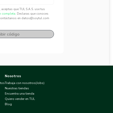
", aceptas que TUL S.A.S. use tus
n completa.
Declaras que conoces
contáctanos en datos@soytul.com
ibir código
Nosotros
atos
Trabaja con nosotros(Jobs)
Nuestras tiendas
Encuentra una tienda
Quiero vender en TUL
Blog