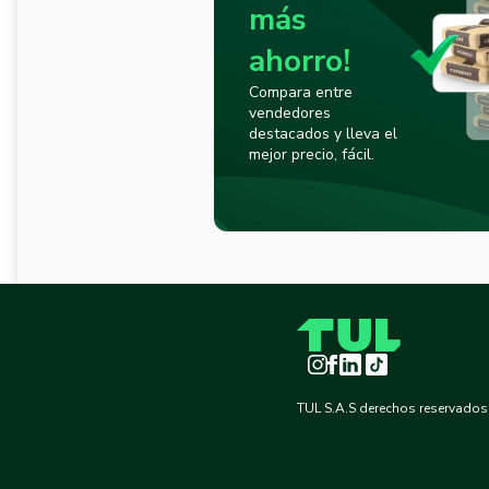
más
ahorro!
Compara entre
vendedores
destacados y lleva el
mejor precio, fácil.
Instagram
Facebook
LinkedIn
TikTok
TUL S.A.S derechos reservados