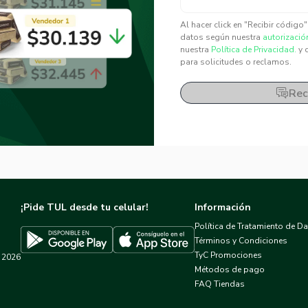
✕
✕
Al hacer click en "Recibir código
datos según nuestra
autorizació
nuestra
Política de Privacidad.
y 
para solicitudes o reclamos.
Rec
¡Pide TUL desde tu celular!
Información
Política de Tratamiento de D
Términos y Condiciones
TyC Promociones
2026
Descargar TUL en App Store
Descargar TUL en Google Play
Métodos de pago
FAQ Tiendas