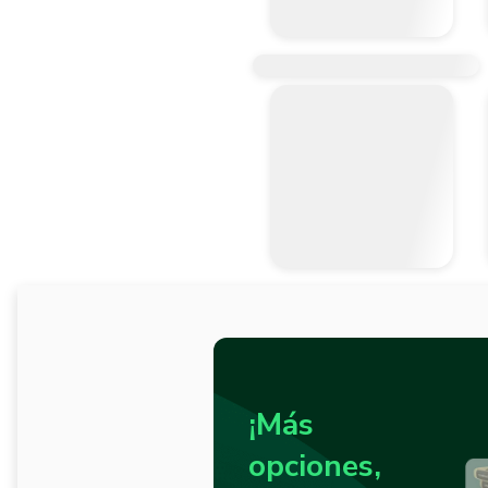
¡Más
opciones,