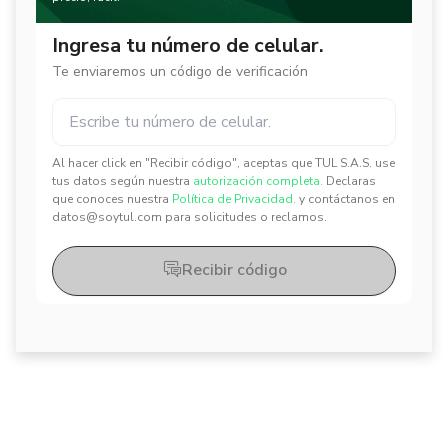
Ingresa tu número de celular.
Te enviaremos un código de verificación
Al hacer click en "Recibir código", aceptas que TUL S.A.S. use
✕
✕
tus datos según nuestra
autorización completa.
Declaras
que conoces nuestra
Política de Privacidad.
y contáctanos en
datos@soytul.com para solicitudes o reclamos.
Recibir código