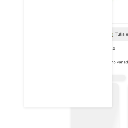
Descripción
Tulia 
Descripción del producto
Características

Fabricadas en acero al cromo vanadi
Especificaciones

Medida: Milimétrica

Empaque individual: Blister

Incluye

1 Llave de 1.3 mm

1 Llave de 1.5 mm

1 Llave de 2 mm

1 Llave de 2.5 mm

1 Llave de 3 mm

1 Llave de 4 mm
