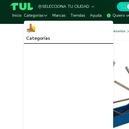
SELECCIONA TU CIUDAD
TUL - Tu Marketplace de Construcción
Inicio
Categorías
Marcas
Tiendas
Ayuda
Quiero v
Herramientas, Equipos y Accesorios
Categorías