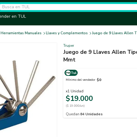
ender en TUL
Herramientas Manuales
Llaves y Complementos
Juego de 9 Llaves Allen
Truper
Juego de 9 Llaves Allen Ti
Mmt
Tul
$0
Mínimo del vendedor
x
1
Unidad
$19.000
($ 19.000/un)
Quedan
84
Unidades