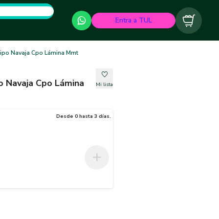
Entra a TUL
Carrito
 Tipo Navaja Cpo Lámina Mmt
po Navaja Cpo Lámina
Mi lista
Desde 0 hasta 3 días.