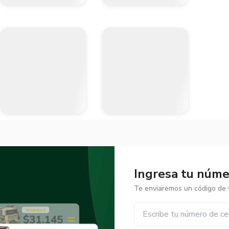
Ingresa tu númer
Te enviaremos un código de v
✕
✕