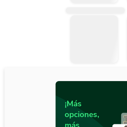
1 Llave de 5 mm

1 Llave de 5.5 mm

1 Llave de 6 mm

Atributo

Tipo de llave: Allen

Tipo de medida: MM
¡Más
opciones,
más