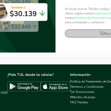
✕
✕
Al hacer click en "Recibir código
datos según nuestra
autorizació
nuestra
Política de Privacidad.
y 
para solicitudes o reclamos.
Rec
¡Pide TUL desde tu celular!
Información
Política de Tratamiento de D
Términos y Condiciones
TyC Promociones
2026
Descargar TUL en App Store
Descargar TUL en Google Play
Métodos de pago
FAQ Tiendas