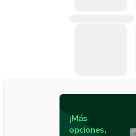
¡Más
opciones,