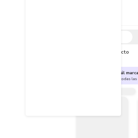
Descripción
Descripción del producto
¿No sabes cuál marc
Encuentra aquí todas las