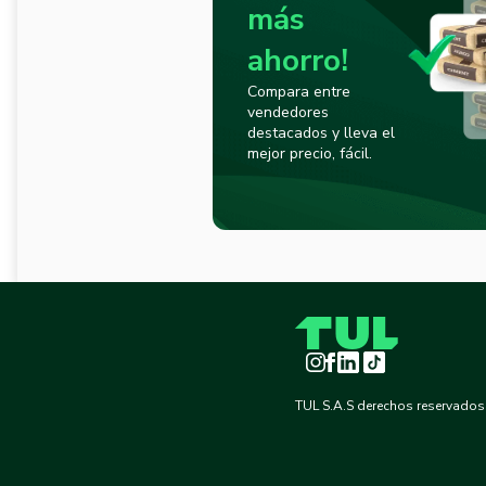
más
ahorro!
Compara entre
vendedores
destacados y lleva el
mejor precio, fácil.
Instagram
Facebook
LinkedIn
TikTok
TUL S.A.S derechos reservados