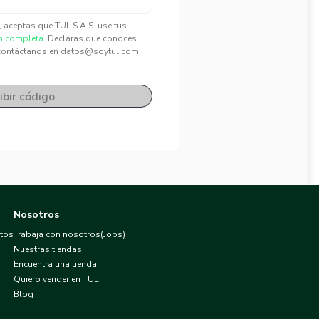
", aceptas que TUL S.A.S. use tus
n completa.
Declaras que conoces
contáctanos en datos@soytul.com
ibir código
Nosotros
atos
Trabaja con nosotros(Jobs)
Nuestras tiendas
Encuentra una tienda
Quiero vender en TUL
Blog