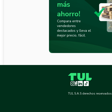
más
ahorro!
Compara entre
vendedores
destacados y lleva el
mejor precio, fácil.
Instagram
Facebook
LinkedIn
TikTok
TUL S.A.S derechos reservados