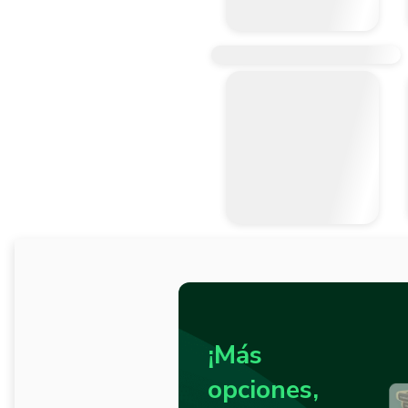
¡Más
opciones,