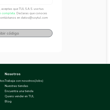
", aceptas que TUL S.A.S. use tus
n completa.
Declaras que conoces
contáctanos en datos@soytul.com
ibir código
Nosotros
atos
Trabaja con nosotros(Jobs)
Nuestras tiendas
Encuentra una tienda
Quiero vender en TUL
Blog