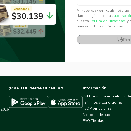
✕
✕
Al hacer click en "Recibir código
datos según nuestra
autorizació
nuestra
Política de Privacidad.
y 
para solicitudes o reclamos.
Rec
¡Pide TUL desde tu celular!
Información
Política de Tratamiento de D
Términos y Condiciones
TyC Promociones
2026
Descargar TUL en App Store
Descargar TUL en Google Play
Métodos de pago
FAQ Tiendas