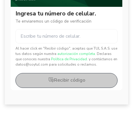
Ingresa tu número de celular.
Te enviaremos un código de verificación
Al hacer click en "Recibir código", aceptas que TUL S.A.S. use
✕
✕
tus datos según nuestra
autorización completa.
Declaras
que conoces nuestra
Política de Privacidad.
y contáctanos en
datos@soytul.com para solicitudes o reclamos.
Recibir código