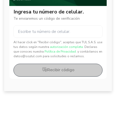
Ingresa tu número de celular.
Te enviaremos un código de verificación
Al hacer click en "Recibir código", aceptas que TUL S.A.S. use
✕
✕
tus datos según nuestra
autorización completa.
Declaras
que conoces nuestra
Política de Privacidad.
y contáctanos en
datos@soytul.com para solicitudes o reclamos.
Recibir código