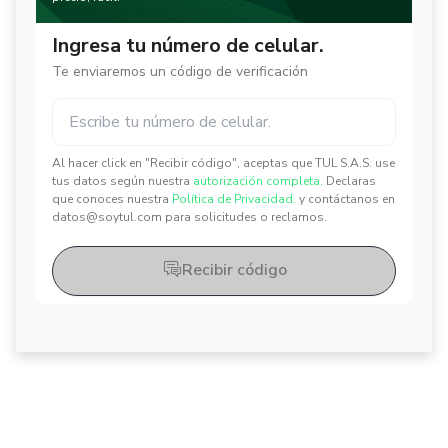
Ingresa tu número de celular.
Te enviaremos un código de verificación
Al hacer click en "Recibir código", aceptas que TUL S.A.S. use
✕
✕
tus datos según nuestra
autorización completa.
Declaras
que conoces nuestra
Política de Privacidad.
y contáctanos en
datos@soytul.com para solicitudes o reclamos.
Recibir código