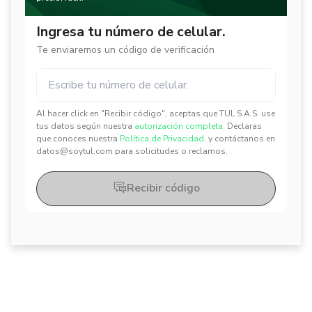
Ingresa tu número de celular.
Te enviaremos un código de verificación
Al hacer click en "Recibir código", aceptas que TUL S.A.S. use
✕
✕
tus datos según nuestra
autorización completa.
Declaras
que conoces nuestra
Política de Privacidad.
y contáctanos en
datos@soytul.com para solicitudes o reclamos.
Recibir código