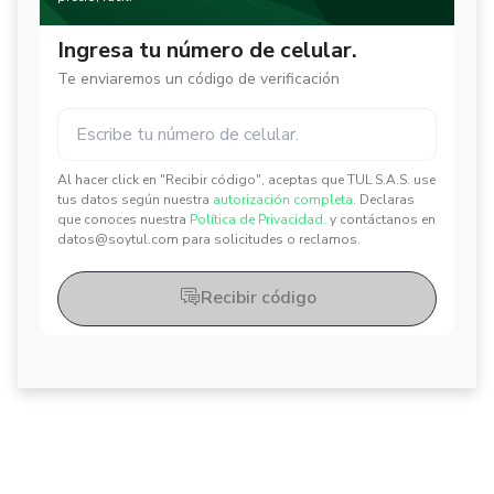
Ingresa tu número de celular.
Te enviaremos un código de verificación
Al hacer click en "Recibir código", aceptas que TUL S.A.S. use
✕
✕
tus datos según nuestra
autorización completa.
Declaras
que conoces nuestra
Política de Privacidad.
y contáctanos en
datos@soytul.com para solicitudes o reclamos.
Recibir código