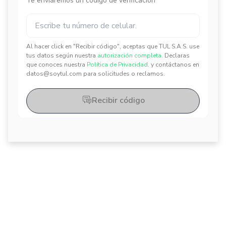
Te enviaremos un código de verificación
Al hacer click en "Recibir código", aceptas que TUL S.A.S. use
✕
✕
tus datos según nuestra
autorización completa.
Declaras
que conoces nuestra
Política de Privacidad.
y contáctanos en
datos@soytul.com para solicitudes o reclamos.
Recibir código