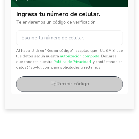
Ingresa tu número de celular.
Te enviaremos un código de verificación
Al hacer click en "Recibir código", aceptas que TUL S.A.S. use
✕
✕
tus datos según nuestra
autorización completa.
Declaras
que conoces nuestra
Política de Privacidad.
y contáctanos en
datos@soytul.com para solicitudes o reclamos.
Recibir código