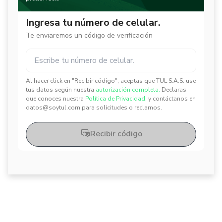
Ingresa tu número de celular.
Te enviaremos un código de verificación
Al hacer click en "Recibir código", aceptas que TUL S.A.S. use
✕
✕
tus datos según nuestra
autorización completa.
Declaras
que conoces nuestra
Política de Privacidad.
y contáctanos en
datos@soytul.com para solicitudes o reclamos.
Recibir código