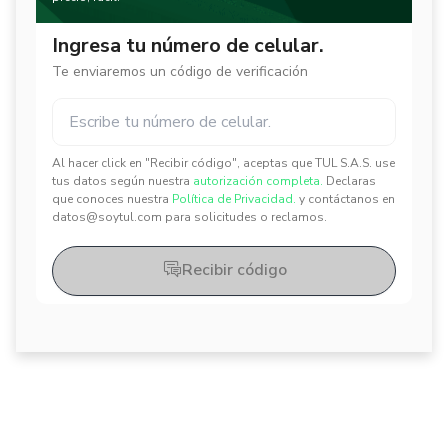
Ingresa tu número de celular.
Te enviaremos un código de verificación
Al hacer click en "Recibir código", aceptas que TUL S.A.S. use
✕
✕
tus datos según nuestra
autorización completa.
Declaras
que conoces nuestra
Política de Privacidad.
y contáctanos en
datos@soytul.com para solicitudes o reclamos.
Recibir código