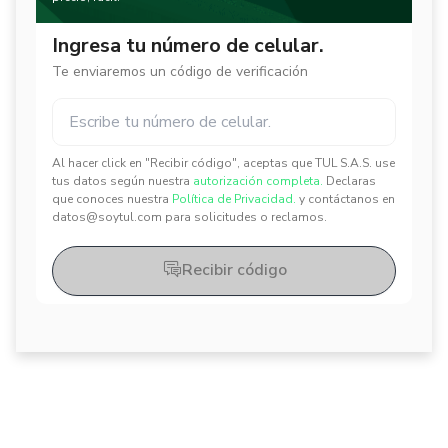
Ingresa tu número de celular.
Te enviaremos un código de verificación
Al hacer click en "Recibir código", aceptas que TUL S.A.S. use
✕
✕
tus datos según nuestra
autorización completa.
Declaras
que conoces nuestra
Política de Privacidad.
y contáctanos en
datos@soytul.com para solicitudes o reclamos.
Recibir código