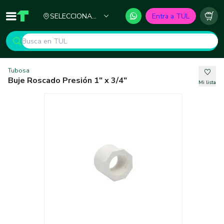
Ciudad
SELECCIONA
Entra a TUL
Inicio
TUL - Tu Marketplace de Construcción
Carr
TU CIUDAD
Tubosa
Buje Roscado Presión 1" x 3/4"
Mi lista