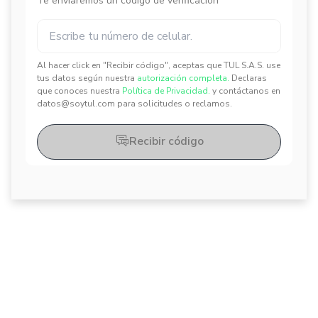
Te enviaremos un código de verificación
Al hacer click en "Recibir código", aceptas que TUL S.A.S. use
✕
✕
tus datos según nuestra
autorización completa.
Declaras
que conoces nuestra
Política de Privacidad.
y contáctanos en
datos@soytul.com para solicitudes o reclamos.
Recibir código