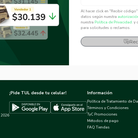
✕
✕
Al hacer click en "Recibir código
datos según nuestra
autorizació
nuestra
Política de Privacidad.
y 
para solicitudes o reclamos.
Rec
¡Pide TUL desde tu celular!
Información
Política de Tratamiento de D
Términos y Condiciones
TyC Promociones
2026
Descargar TUL en App Store
Descargar TUL en Google Play
Métodos de pago
FAQ Tiendas