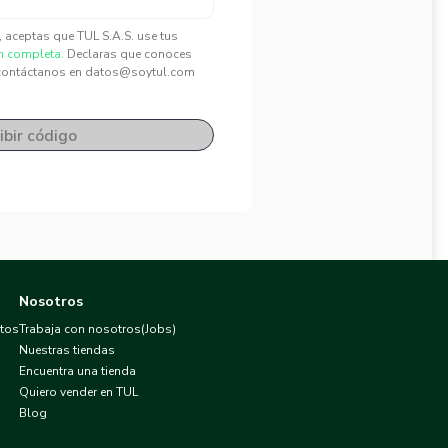
", aceptas que TUL S.A.S. use tus
n completa.
Declaras que conoces
contáctanos en datos@soytul.com
ibir código
Nosotros
atos
Trabaja con nosotros(Jobs)
Nuestras tiendas
Encuentra una tienda
Quiero vender en TUL
Blog