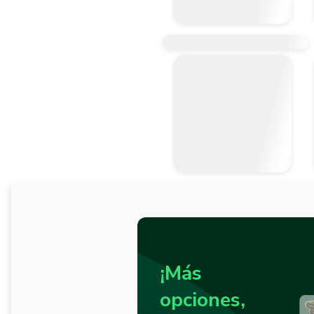
¡Más
opciones,