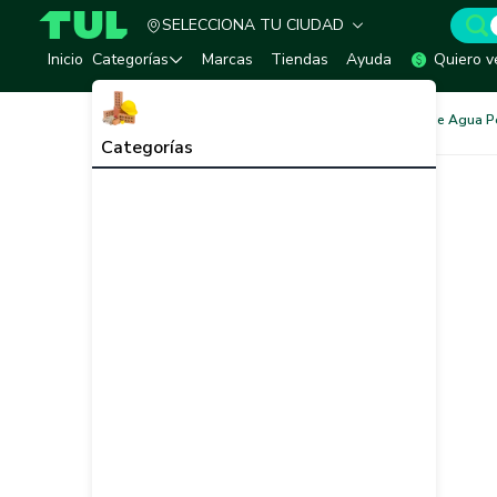
SELECCIONA TU CIUDAD
TUL - Tu Marketplace de Construcción
Inicio
Categorías
Marcas
Tiendas
Ayuda
Quiero v
Redes de Tubería
Redes de Agua P
Categorías