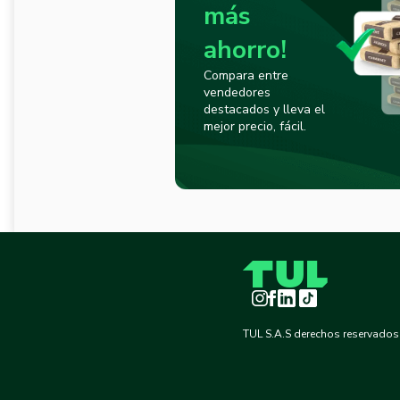
más
ahorro!
Compara entre
vendedores
destacados y lleva el
mejor precio, fácil.
Instagram
Facebook
LinkedIn
TikTok
TUL S.A.S derechos reservados