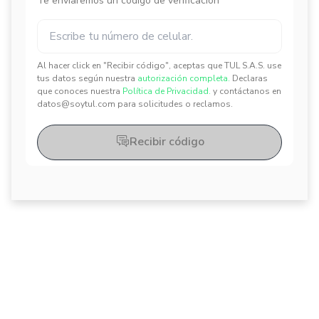
Te enviaremos un código de verificación
Al hacer click en "Recibir código", aceptas que TUL S.A.S. use
✕
✕
tus datos según nuestra
autorización completa.
Declaras
que conoces nuestra
Política de Privacidad.
y contáctanos en
datos@soytul.com para solicitudes o reclamos.
Recibir código