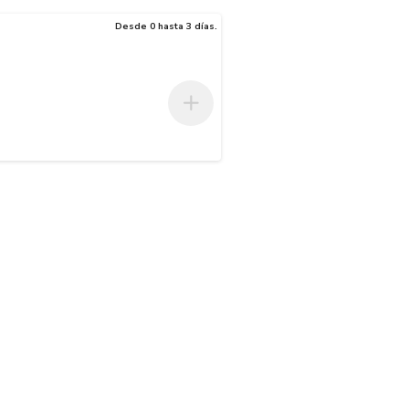
Desde 0 hasta 3 días.
 sus propiedades permiten soportar altas presiones de trabajo y ser r