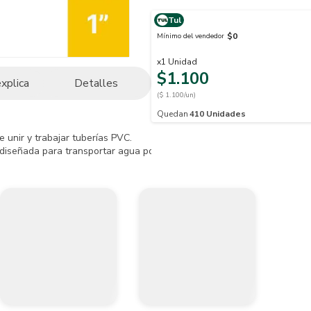
Tul
$0
Mínimo del vendedor
x
1
Unidad
$1.100
explica
Detalles
($ 1.100/un)
Quedan
410
Unidades
unir y trabajar tuberías PVC. 

iseñada para transportar agua potables de manera rápida y seguridad,