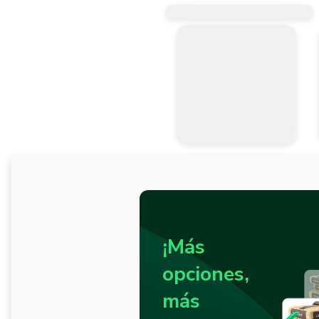
¡Más
opciones,
más