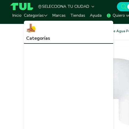
SELECCIONA TU CIUDAD
TUL - Tu Marketplace de Construcción
Inicio
Categorías
Marcas
Tiendas
Ayuda
Quiero v
Redes de Tubería
Redes de Agua P
Categorías