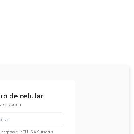
o de celular.
erificación
", aceptas que TUL S.A.S. use tus