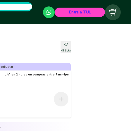
Entra a TUL
Carrito
Mi lista
roducto
L-V: en 2 horas en compras entre 7am-4pm
s