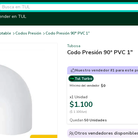
ender en TUL
otable
Codos Presión
Codo Presión 90° PVC 1"
Tubosa
Codo Presión 90° PVC 1"
Nuestro vendedor #1 para este p
Tul Turbo
$0
Mínimo del vendedor
x
1
Unidad
$1.100
($ 1.100/un)
Quedan
50
Unidades
Otros vendedores disponible