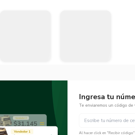
Ingresa tu númer
Te enviaremos un código de v
✕
✕
Al hacer click en "Recibir código