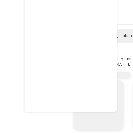
Descripción
Tulia 
Descripción del producto
Accesorio complementario que permite 
El sistema presión lisa TUBOSA esta d