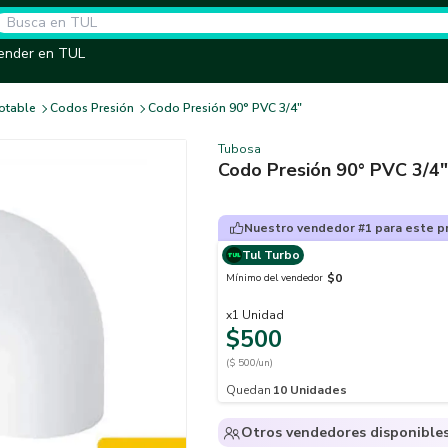
ender en TUL
otable
Codos Presión
Codo Presión 90° PVC 3/4"
Tubosa
Codo Presión 90° PVC 3/4"
Nuestro vendedor #1 para este p
Tul Turbo
$0
Mínimo del vendedor
x
1
Unidad
$500
($ 500/un)
Quedan
10
Unidades
Otros vendedores disponible