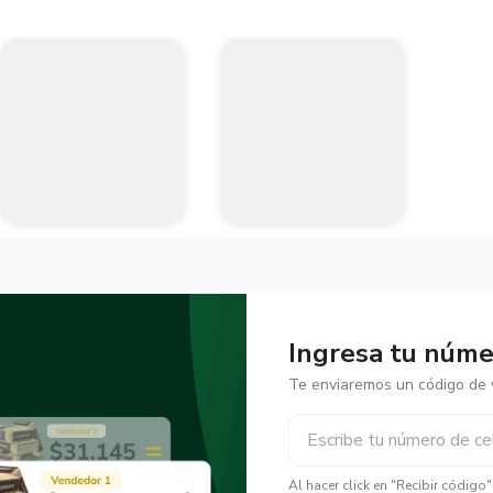
Ingresa tu númer
Te enviaremos un código de v
✕
✕
Al hacer click en "Recibir código