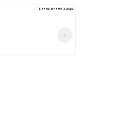
Desde 0 hasta 3 días.
 sus propiedades permiten soportar altas presiones de trabajo y ser r