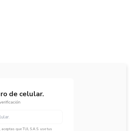
o de celular.
erificación
", aceptas que TUL S.A.S. use tus