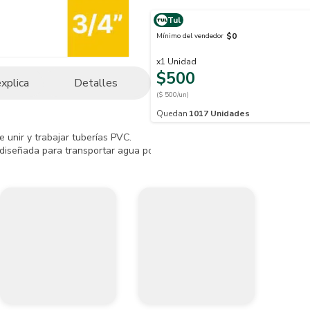
Tul
$0
Mínimo del vendedor
x
1
Unidad
$500
explica
Detalles
($ 500/un)
Quedan
1017
Unidades
unir y trabajar tuberías PVC. 

iseñada para transportar agua potables de manera rápida y seguridad,