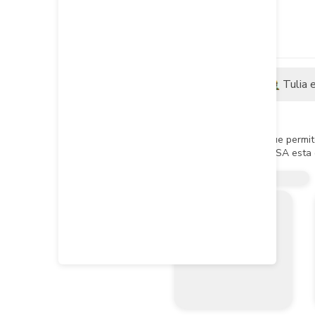
Descripción
Tulia 
Descripción del producto
Accesorio complementario que permite 
El sistema presión lisa TUBOSA esta d