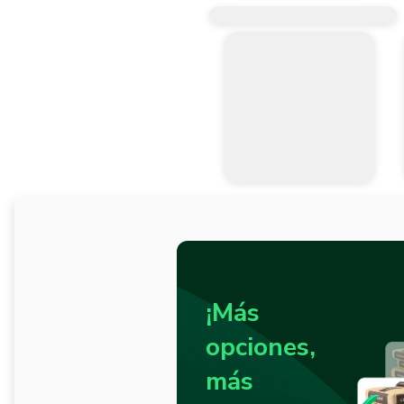
¡Más
opciones,
más