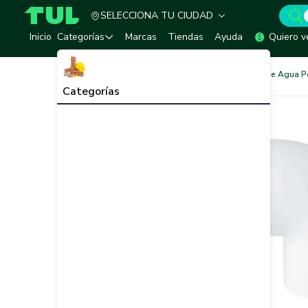
SELECCIONA TU CIUDAD
TUL - Tu Marketplace de Construcción
Inicio
Categorías
Marcas
Tiendas
Ayuda
Quiero v
Redes de Tubería
Redes de Agua P
Categorías