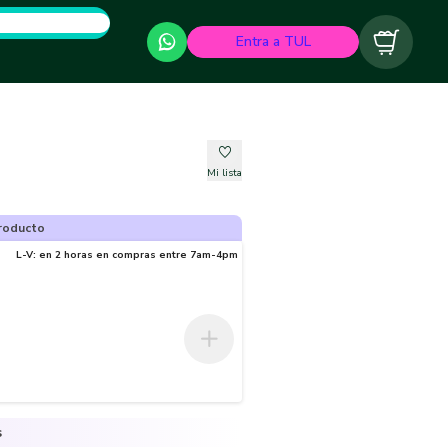
Entra a TUL
Carrito
Mi lista
roducto
L-V: en 2 horas en compras entre 7am-4pm
s