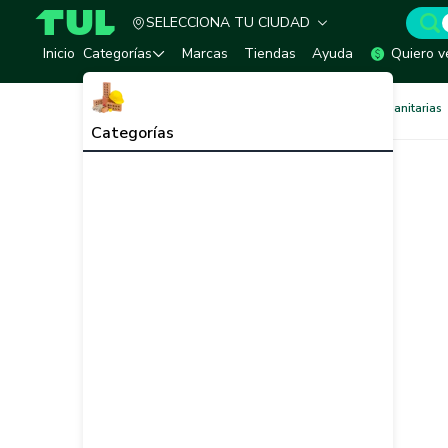
SELECCIONA TU CIUDAD
TUL - Tu Marketplace de Construcción
Inicio
Categorías
Marcas
Tiendas
Ayuda
Quiero v
Redes de Tubería
Redes Sanitarias
Categorías