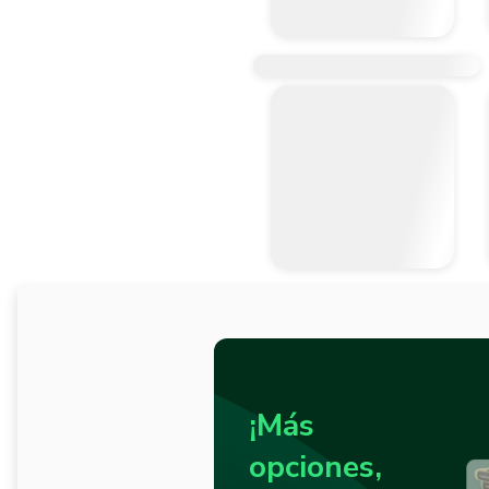
¡Más
opciones,