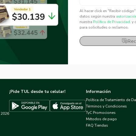
✕
✕
Al hacer click en "Recibir código
datos según nuestra
autorizació
nuestra
Política de Privacidad.
y 
para solicitudes o reclamos.
Rec
¡Pide TUL desde tu celular!
Información
Política de Tratamiento de D
Términos y Condiciones
TyC Promociones
2026
Descargar TUL en App Store
Descargar TUL en Google Play
Métodos de pago
FAQ Tiendas