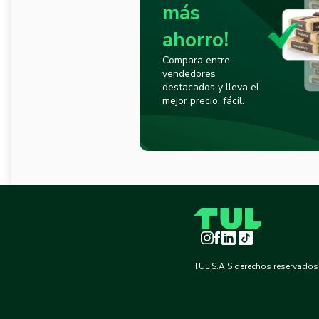
más
ahorro!
Compara entre
vendedores
destacados y lleva el
mejor precio, fácil.
Instagram
Facebook
LinkedIn
TikTok
TUL S.A.S derechos reservados