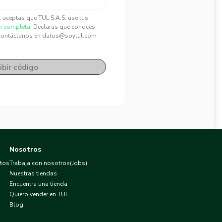
", aceptas que TUL S.A.S. use tus
n completa.
Declaras que conoces
contáctanos en datos@soytul.com
ibir código
Nosotros
atos
Trabaja con nosotros(Jobs)
Nuestras tiendas
Encuentra una tienda
Quiero vender en TUL
Blog