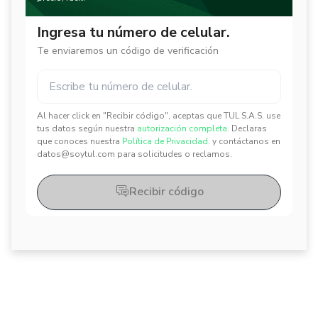
Ingresa tu número de celular.
Te enviaremos un código de verificación
Al hacer click en "Recibir código", aceptas que TUL S.A.S. use
✕
✕
tus datos según nuestra
autorización completa.
Declaras
que conoces nuestra
Política de Privacidad.
y contáctanos en
datos@soytul.com para solicitudes o reclamos.
Recibir código