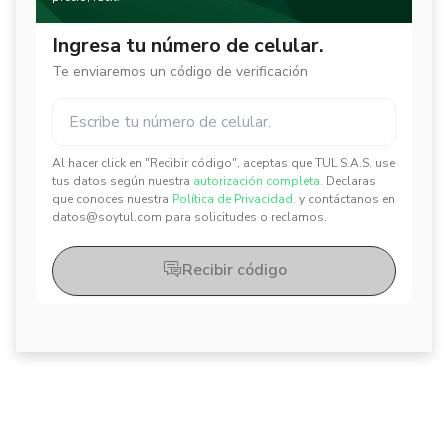
Ingresa tu número de celular.
Te enviaremos un código de verificación
Al hacer click en "Recibir código", aceptas que TUL S.A.S. use
✕
✕
tus datos según nuestra
autorización completa.
Declaras
que conoces nuestra
Política de Privacidad.
y contáctanos en
datos@soytul.com para solicitudes o reclamos.
Recibir código