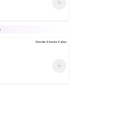
s
Desde 0 hasta 3 días.
 el paso de gases y malos olores. El sistema sanitario TUBOSA tiene a