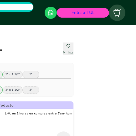
Entra a TUL
Carrito
"
Mi lista
3" x 1.1/2"
3''
3" x 1.1/2"
3''
roducto
L-V: en 2 horas en compras entre 7am-4pm