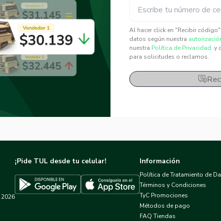
✕
✕
Al hacer click en "Recibir código
datos según nuestra
autorizació
nuestra
Política de Privacidad.
y 
para solicitudes o reclamos.
Rec
¡Pide TUL desde tu celular!
Información
Política de Tratamiento de D
Términos y Condiciones
TyC Promociones
2026
Descargar TUL en App Store
Descargar TUL en Google Play
Métodos de pago
FAQ Tiendas