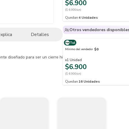
$6.900
($ 6.900/un)
Quedan
4
Unidades
Otros vendedores disponible
explica
Detalles
Tul
$0
Mínimo del vendedor
e diseñado para ser un cierre hidráulico de los desagües, evitando así
x
1
Unidad
$6.900
($ 6.900/un)
Quedan
16
Unidades