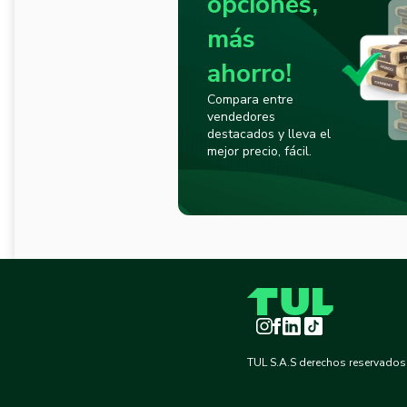
opciones,
más
ahorro!
Compara entre
vendedores
destacados y lleva el
mejor precio, fácil.
Instagram
Facebook
LinkedIn
TikTok
TUL S.A.S derechos reservados