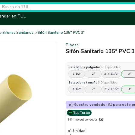
ender en TUL
Sifones Sanitarios
Sifón Sanitario 135° PVC 3"
Tubosa
Sifón Sanitario 135° PVC 3
Selecciona
pulgadas
6
Disponibles
1.1/2"
2"
2" x 1.1/2"
3"
Selecciona
tamaño
6
Disponibles
1.1/2"
2"
2" x 1.1/2"
3"
Nuestro vendedor #1 para este p
Tul Turbo
$0
Mínimo del vendedor
x
1
Unidad