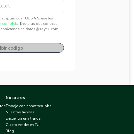
", aceptas que TUL S.A.S. use tus
n completa.
Declaras que conoces
contáctanos en datos@soytul.com
ibir código
Nosotros
atos
Trabaja con nosotros(Jobs)
Nuestras tiendas
Encuentra una tienda
Quiero vender en TUL
Blog