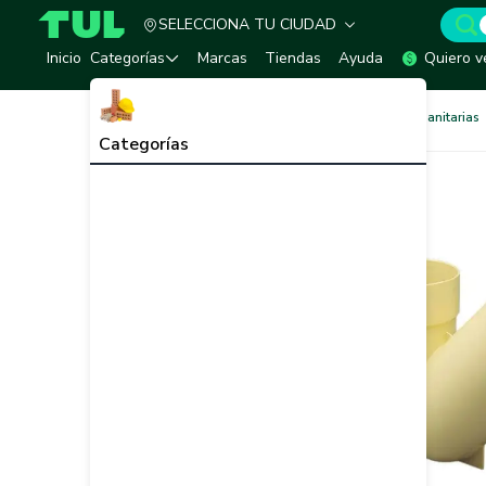
SELECCIONA TU CIUDAD
TUL - Tu Marketplace de Construcción
Inicio
Categorías
Marcas
Tiendas
Ayuda
Quiero v
Redes de Tubería
Redes Sanitarias
Categorías