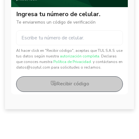
Ingresa tu número de celular.
Te enviaremos un código de verificación
Al hacer click en "Recibir código", aceptas que TUL S.A.S. use
✕
✕
tus datos según nuestra
autorización completa.
Declaras
que conoces nuestra
Política de Privacidad.
y contáctanos en
datos@soytul.com para solicitudes o reclamos.
Recibir código