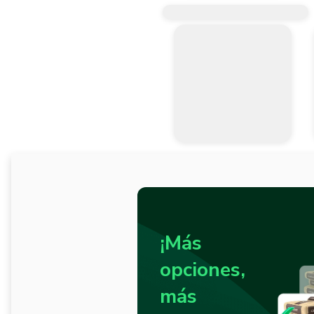
¡Más
opciones,
más