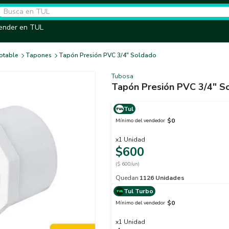
ender en TUL
otable
Tapones
Tapón Presión PVC 3/4" Soldado
Tubosa
Tapón Presión P
Tul
$0
Mínimo del vendedor
x
1
Unidad
$600
($ 600/un)
Quedan
1126
Unidades
Tul Turbo
$0
Mínimo del vendedor
x
1
Unidad