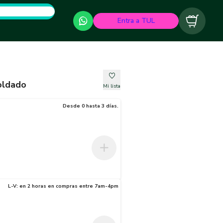
Entra a TUL
Carrito
VC 3/4" Soldado
Mi lista
Desde 0 hasta 3 días.
L-V: en 2 horas en compras entre 7am-4pm