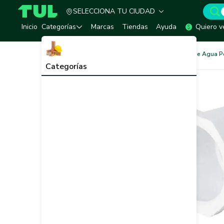
SELECCIONA TU CIUDAD
TUL - Tu Marketplace de Construcción
Inicio
Categorías
Marcas
Tiendas
Ayuda
Quiero v
Redes de Tubería
Redes de Agua P
Categorías