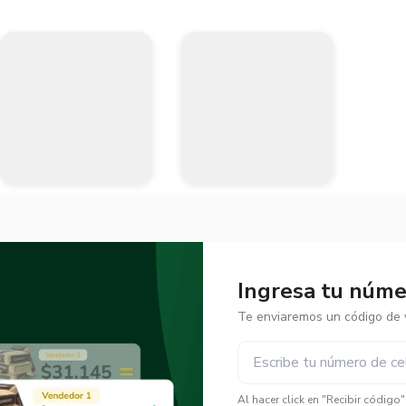
Ingresa tu númer
Te enviaremos un código de v
✕
✕
Al hacer click en "Recibir código