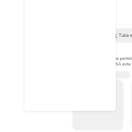
Descripción
Tulia 
Descripción del producto
Accesorio complementario que permite 
El sistema presión lisa TUBOSA esta d