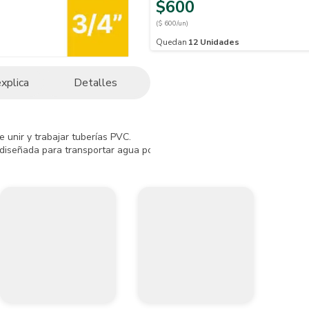
$600
($ 600/un)
Quedan
12
Unidades
explica
Detalles
unir y trabajar tuberías PVC. 

iseñada para transportar agua potables de manera rápida y seguridad,