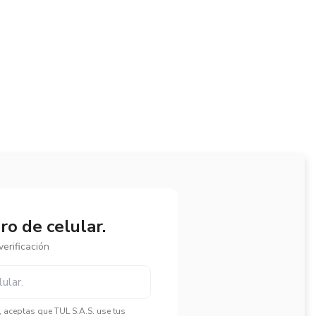
o de celular.
erificación
", aceptas que TUL S.A.S. use tus