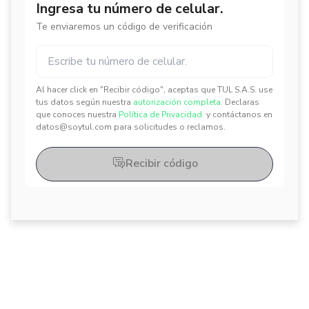
Ingresa tu número de celular.
Te enviaremos un código de verificación
Al hacer click en "Recibir código", aceptas que TUL S.A.S. use
✕
✕
tus datos según nuestra
autorización completa.
Declaras
que conoces nuestra
Política de Privacidad.
y contáctanos en
datos@soytul.com para solicitudes o reclamos.
Recibir código