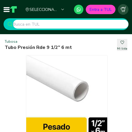
Ciudad
SELECCIONA
Entra a TUL
Inicio
TUL - Tu Marketplace de Construcción
Carr
TU CIUDAD
Tubosa
Tubo Presión Rde 9 1/2" 6 mt
Mi lista