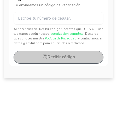
Te enviaremos un código de verificación
Al hacer click en "Recibir código", aceptas que TUL S.A.S. use
✕
✕
tus datos según nuestra
autorización completa.
Declaras
que conoces nuestra
Política de Privacidad.
y contáctanos en
datos@soytul.com para solicitudes o reclamos.
Recibir código