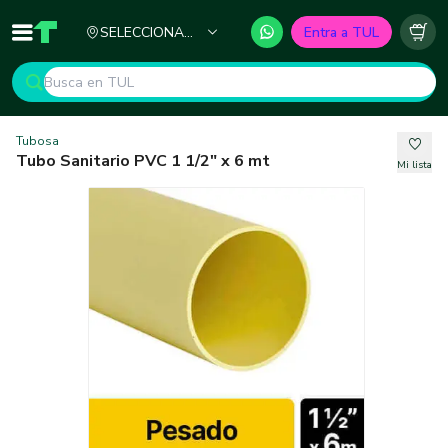
Ciudad
SELECCIONA
Entra a TUL
Inicio
TUL - Tu Marketplace de Construcción
Carr
TU CIUDAD
Tubosa
Tubo Sanitario PVC 1 1/2" x 6 mt
Mi lista