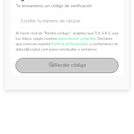
Te enviaremos un código de verificación
Al hacer click en "Recibir código", aceptas que TUL S.A.S. use
✕
✕
tus datos según nuestra
autorización completa.
Declaras
que conoces nuestra
Política de Privacidad.
y contáctanos en
datos@soytul.com para solicitudes o reclamos.
Recibir código