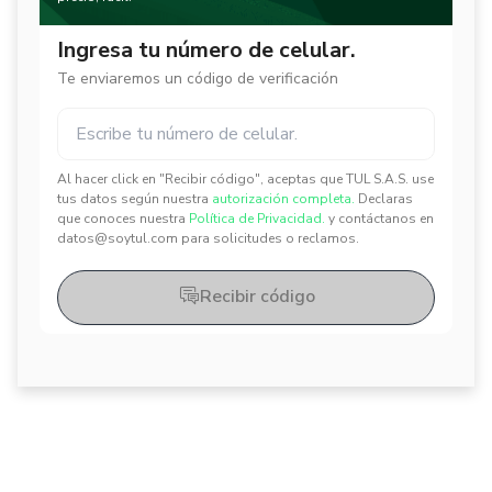
Ingresa tu número de celular.
Te enviaremos un código de verificación
Al hacer click en "Recibir código", aceptas que TUL S.A.S. use
✕
✕
tus datos según nuestra
autorización completa.
Declaras
que conoces nuestra
Política de Privacidad.
y contáctanos en
datos@soytul.com para solicitudes o reclamos.
Recibir código