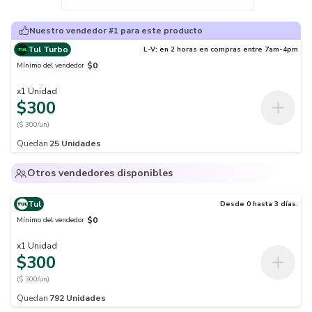
Nuestro vendedor #1 para este producto
Tul Turbo
L-V: en 2 horas en compras entre 7am-4pm
$0
Mínimo del vendedor
x
1
Unidad
$300
($ 300/un)
Quedan
25
Unidades
Otros vendedores disponibles
Tul
Desde 0 hasta 3 días.
$0
Mínimo del vendedor
x
1
Unidad
$300
($ 300/un)
Quedan
792
Unidades