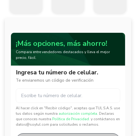
¡Más opciones, más ahorro!
Compara entre vendedores destacados y lleva el mejor
precio, fácil.
Ingresa tu número de celular.
Te enviaremos un código de verificación
Al hacer click en "Recibir código", aceptas que TUL S.A.S. use
✕
✕
tus datos según nuestra
autorización completa.
Declaras
que conoces nuestra
Política de Privacidad.
y contáctanos en
datos@soytul.com para solicitudes o reclamos.