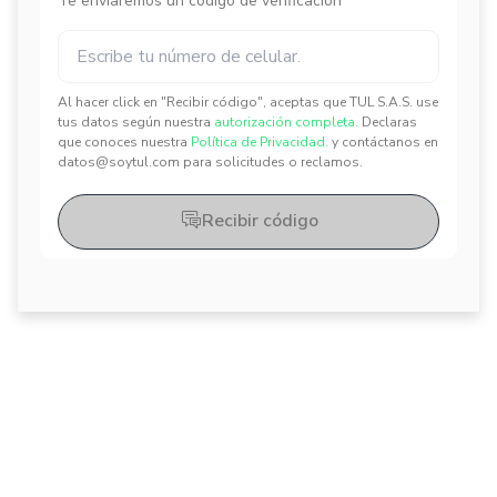
Te enviaremos un código de verificación
Al hacer click en "Recibir código", aceptas que TUL S.A.S. use
✕
✕
tus datos según nuestra
autorización completa.
Declaras
que conoces nuestra
Política de Privacidad.
y contáctanos en
datos@soytul.com para solicitudes o reclamos.
Recibir código