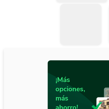
¡Más
opciones,
más
ahorro!