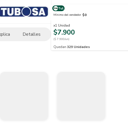
Tul
$0
Mínimo del vendedor
x
1
Unidad
$7.900
xplica
Detalles
($ 7.900/un)
Quedan
329
Unidades
.