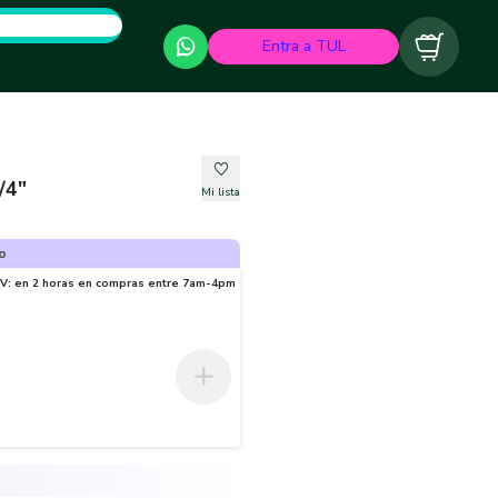
Entra a TUL
Carrito
/4"
Mi lista
o
-V: en 2 horas en compras entre 7am-4pm