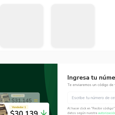
Ingresa tu númer
Te enviaremos un código de v
✕
✕
Al hacer click en "Recibir código
datos según nuestra
autorizació