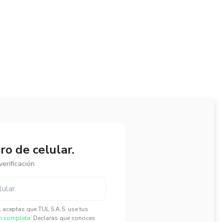
o de celular.
erificación
", aceptas que TUL S.A.S. use tus
n completa.
Declaras que conoces