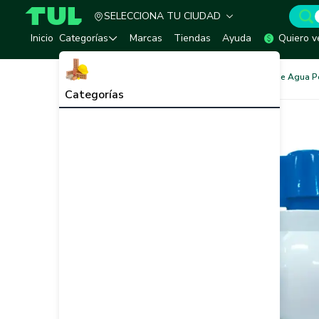
SELECCIONA TU CIUDAD
TUL - Tu Marketplace de Construcción
Inicio
Categorías
Marcas
Tiendas
Ayuda
Quiero v
Redes de Tubería
Redes de Agua P
Categorías