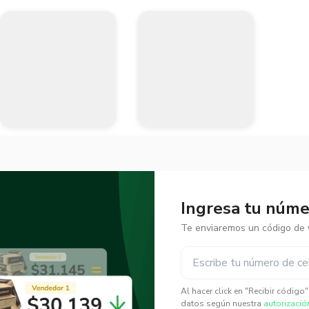
Ingresa tu númer
Te enviaremos un código de v
✕
✕
Al hacer click en "Recibir código
datos según nuestra
autorizació