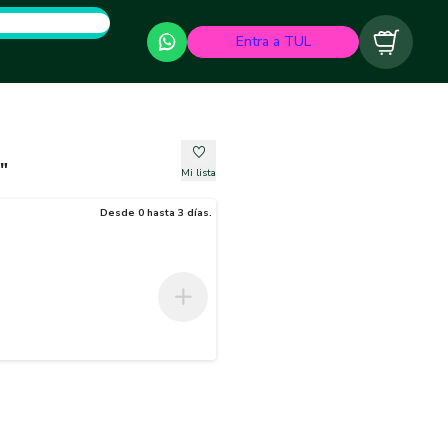
Entra a TUL
Carrito
"
Mi lista
Desde 0 hasta 3 días.