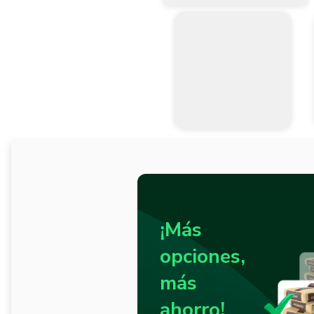
¡Más
opciones,
más
ahorro!