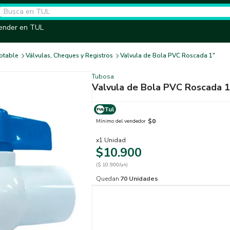
ender en TUL
otable
Válvulas, Cheques y Registros
Valvula de Bola PVC Roscada 1"
Tubosa
Valvula de Bola PVC Roscada 1
Tul
$0
Mínimo del vendedor
x
1
Unidad
$10.900
($ 10.900/un)
Quedan
70
Unidades