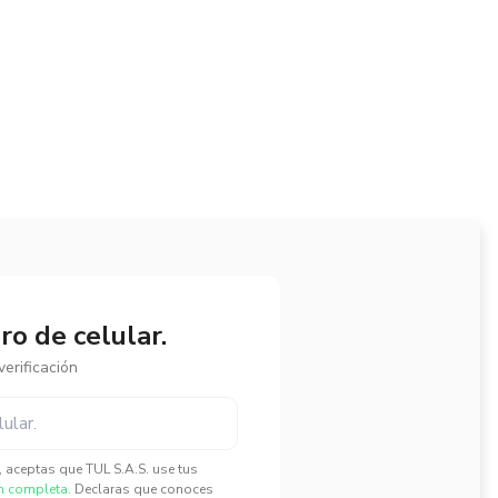
o de celular.
erificación
", aceptas que TUL S.A.S. use tus
n completa.
Declaras que conoces