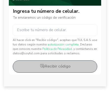
Ingresa tu número de celular.
Te enviaremos un código de verificación
Al hacer click en "Recibir código", aceptas que TUL S.A.S. use
✕
✕
tus datos según nuestra
autorización completa.
Declaras
que conoces nuestra
Política de Privacidad.
y contáctanos en
datos@soytul.com para solicitudes o reclamos.
Recibir código