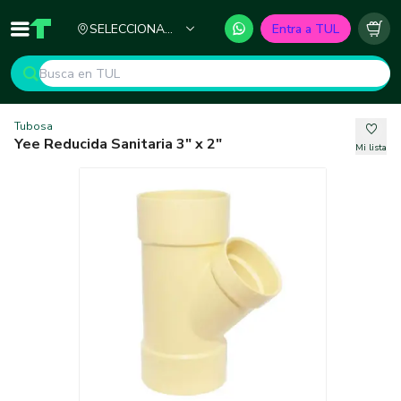
Ciudad
SELECCIONA
Entra a TUL
Inicio
TUL - Tu Marketplace de Construcción
Carr
TU CIUDAD
Tubosa
Yee Reducida Sanitaria 3" x 2"
Mi lista