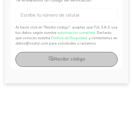
Te enviaremos un código de verificación
Al hacer click en "Recibir código", aceptas que TUL S.A.S. use
✕
✕
tus datos según nuestra
autorización completa.
Declaras
que conoces nuestra
Política de Privacidad.
y contáctanos en
datos@soytul.com para solicitudes o reclamos.
Recibir código