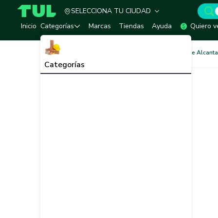
SELECCIONA TU CIUDAD
TUL - Tu Marketplace de Construcción
Inicio
Categorías
Marcas
Tiendas
Ayuda
Quiero v
Redes de Tubería
Redes de Alcantar
Categorías