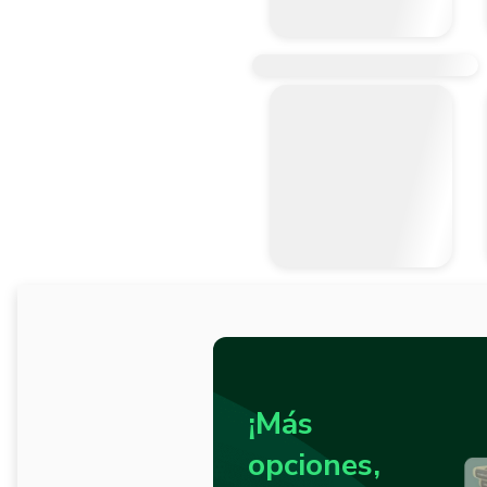
¡Más
opciones,