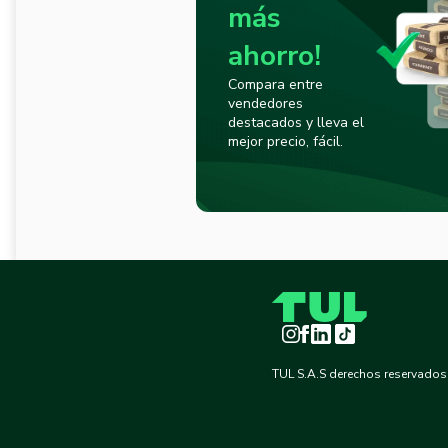
más
ahorro!
Compara entre
vendedores
destacados y lleva el
mejor precio, fácil.
Instagram
Facebook
LinkedIn
TikTok
TUL S.A.S derechos reservados