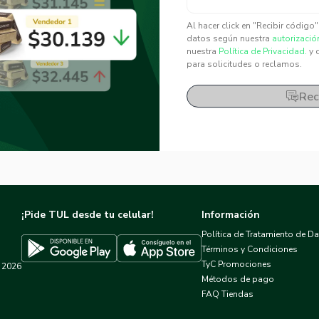
✕
✕
Al hacer click en "Recibir código
datos según nuestra
autorizació
nuestra
Política de Privacidad.
y 
para solicitudes o reclamos.
Rec
¡Pide TUL desde tu celular!
Información
Política de Tratamiento de D
Términos y Condiciones
TyC Promociones
2026
Descargar TUL en App Store
Descargar TUL en Google Play
Métodos de pago
FAQ Tiendas