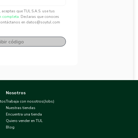
", aceptas que TUL S.A.S. use tus
n completa.
Declaras que conoces
contáctanos en datos@soytul.com
ibir código
Nosotros
atos
Trabaja con nosotros(Jobs)
Nuestras tiendas
Encuentra una tienda
Quiero vender en TUL
Blog