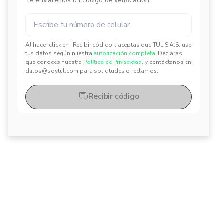
Te enviaremos un código de verificación
Al hacer click en "Recibir código", aceptas que TUL S.A.S. use
✕
✕
tus datos según nuestra
autorización completa.
Declaras
que conoces nuestra
Política de Privacidad.
y contáctanos en
datos@soytul.com para solicitudes o reclamos.
Recibir código