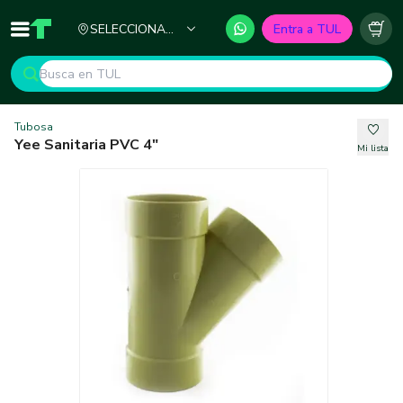
Ciudad
SELECCIONA
Entra a TUL
Inicio
TUL - Tu Marketplace de Construcción
Carr
TU CIUDAD
Tubosa
Yee Sanitaria PVC 4"
Mi lista