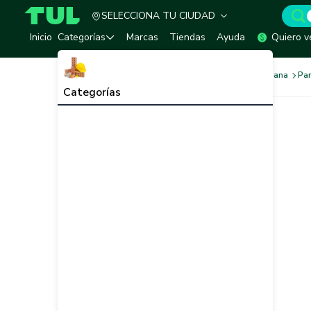
SELECCIONA TU CIUDAD
TUL - Tu Marketplace de Construcción
Inicio
Categorías
Marcas
Tiendas
Ayuda
Quiero v
Sistema de Construccion Liviana
Pa
Categorías