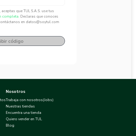
", aceptas que TUL S.A.S. use tus
n completa.
Declaras que conoces
contáctanos en datos@soytul.com
ibir código
Nosotros
atos
Trabaja con nosotros(Jobs)
Nuestras tiendas
Encuentra una tienda
Quiero vender en TUL
Blog