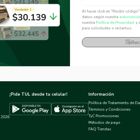
✕
✕
Al hacer click en "Recibir código
datos según nuestra
autorizació
nuestra
Política de Privacidad.
y 
para solicitudes o reclamos.
Rec
¡Pide TUL desde tu celular!
Información
Política de Tratamiento de D
Términos y Condiciones
TyC Promociones
2026
Descargar TUL en App Store
Descargar TUL en Google Play
Métodos de pago
FAQ Tiendas