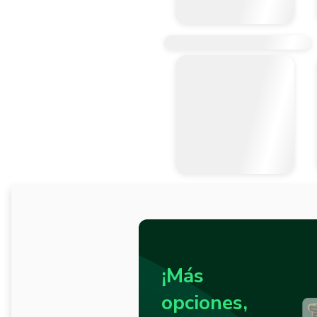
¡Más
opciones,