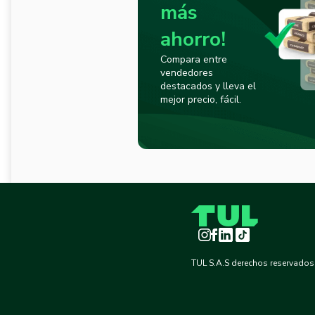
más
ahorro!
Compara entre
vendedores
destacados y lleva el
mejor precio, fácil.
Instagram
Facebook
LinkedIn
TikTok
TUL S.A.S derechos reservados