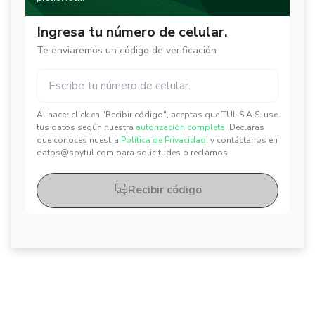
Ingresa tu número de celular.
Te enviaremos un código de verificación
Al hacer click en "Recibir código", aceptas que TUL S.A.S. use
✕
✕
tus datos según nuestra
autorización completa.
Declaras
que conoces nuestra
Política de Privacidad.
y contáctanos en
datos@soytul.com para solicitudes o reclamos.
Recibir código