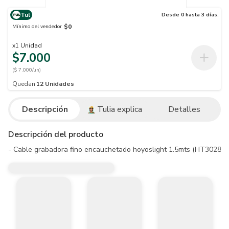
Tul
Desde 0 hasta 3 días.
$0
Mínimo del vendedor
x
1
Unidad
$7.000
($ 7.000/un)
Quedan
12
Unidades
Descripción
Tulia explica
Detalles
Descripción del producto
- Cable grabadora fino encauchetado hoyoslight 1.5mts (HT30283)