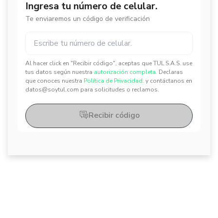
Ingresa tu número de celular.
Te enviaremos un código de verificación
Al hacer click en "Recibir código", aceptas que TUL S.A.S. use
✕
✕
tus datos según nuestra
autorización completa.
Declaras
que conoces nuestra
Política de Privacidad.
y contáctanos en
datos@soytul.com para solicitudes o reclamos.
Recibir código