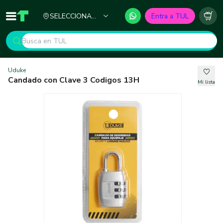
Ciudad
SELECCIONA
Entra a TUL
Inicio
TUL - Tu Marketplace de Construcción
Carr
TU CIUDAD
Uduke
Candado con Clave 3 Codigos 13H
Mi lista