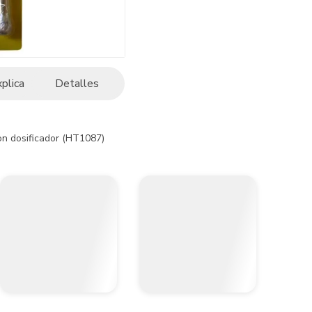
xplica
Detalles
con dosificador (HT1087)