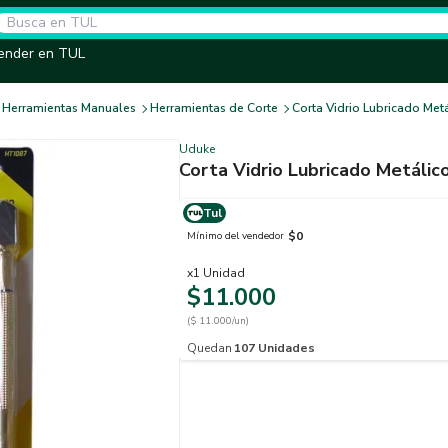
ender en TUL
Herramientas Manuales
Herramientas de Corte
Corta Vidrio Lubricado Met
Uduke
Corta Vidrio Lubricado Metálic
Tul
$0
Mínimo del vendedor
x
1
Unidad
$11.000
($ 11.000/un)
Quedan
107
Unidades