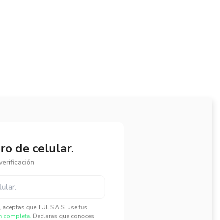
o de celular.
erificación
", aceptas que TUL S.A.S. use tus
n completa.
Declaras que conoces