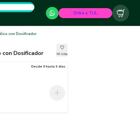
Entra a TUL
Carrito
álico con Dosificador
o con Dosificador
Mi lista
Desde 0 hasta 3 días.