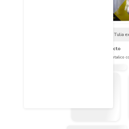
Descripción
Tulia e
Descripción del producto
- Cortavidrio lubricado metalico 