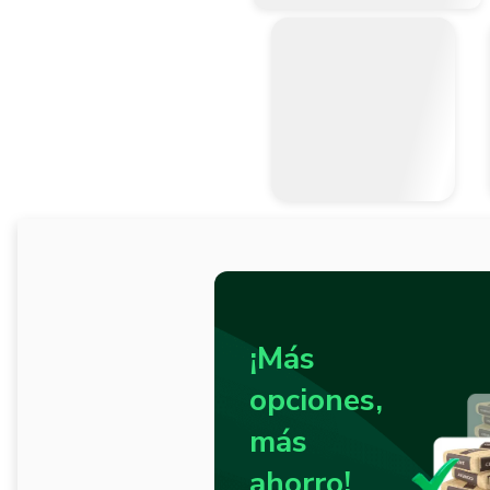
¡Más
opciones,
más
ahorro!