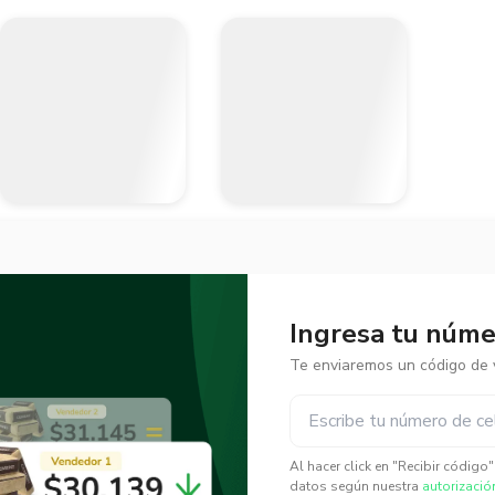
Ingresa tu númer
Te enviaremos un código de v
✕
✕
Al hacer click en "Recibir código
datos según nuestra
autorizació