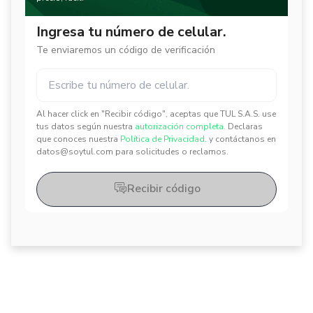
Ingresa tu número de celular.
Te enviaremos un código de verificación
Al hacer click en "Recibir código", aceptas que TUL S.A.S. use
✕
✕
tus datos según nuestra
autorización completa.
Declaras
que conoces nuestra
Política de Privacidad.
y contáctanos en
datos@soytul.com para solicitudes o reclamos.
Recibir código