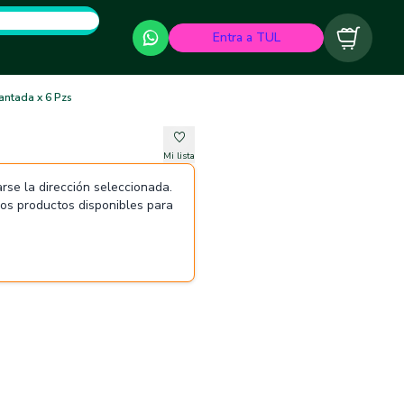
Entra a TUL
Carrito
antada x 6 Pzs
Mi lista
rse la dirección seleccionada.
 los productos disponibles para