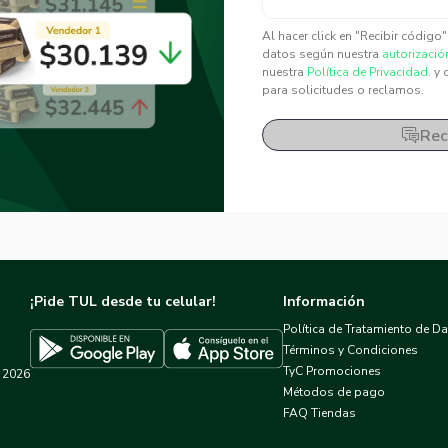
✕
✕
Al hacer click en "Recibir código
datos según nuestra
autorizació
nuestra
Política de Privacidad.
y 
para solicitudes o reclamos.
Rec
¡Pide TUL desde tu celular!
Información
Política de Tratamiento de D
Términos y Condiciones
TyC Promociones
2026
Descargar TUL en App Store
Descargar TUL en Google Play
Métodos de pago
FAQ Tiendas