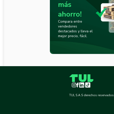
más
ahorro!
Compara entre
vendedores
destacados y lleva el
mejor precio, fácil.
Instagram
Facebook
LinkedIn
TikTok
TUL S.A.S derechos reservados