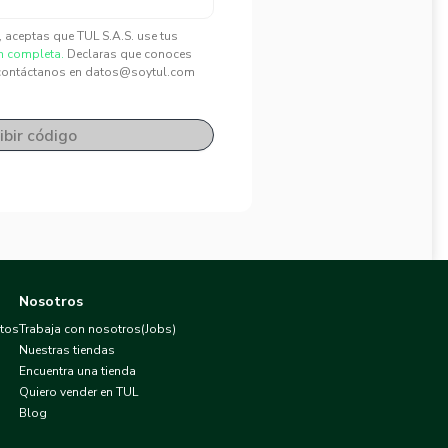
", aceptas que TUL S.A.S. use tus
n completa.
Declaras que conoces
contáctanos en datos@soytul.com
ibir código
Nosotros
atos
Trabaja con nosotros(Jobs)
Nuestras tiendas
Encuentra una tienda
Quiero vender en TUL
Blog