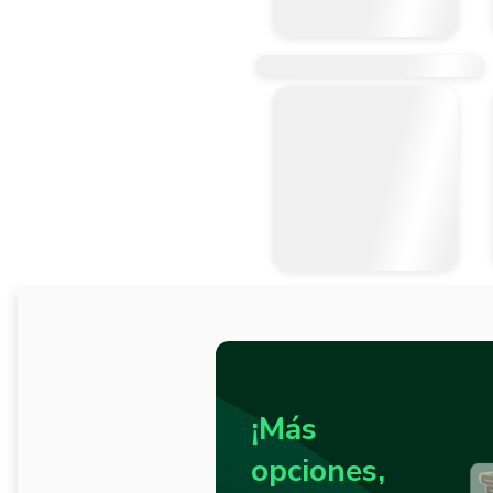
¡Más
opciones,